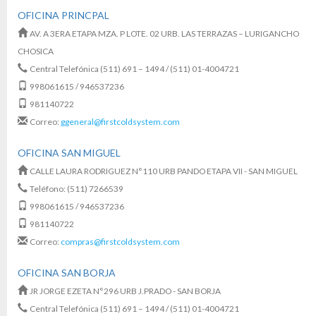
OFICINA PRINCPAL
AV. A 3ERA ETAPA MZA. P LOTE. 02 URB. LAS TERRAZAS – LURIGANCHO
CHOSICA
Central Telefónica (511) 691 – 1494 / (511) 01-4004721
998061615 / 946537236
981140722
Correo:
ggeneral@firstcoldsystem.com
OFICINA SAN MIGUEL
CALLE LAURA RODRIGUEZ N°110 URB PANDO ETAPA VII - SAN MIGUEL
Teléfono: (511) 7266539
998061615 / 946537236
981140722
Correo:
compras@firstcoldsystem.com
OFICINA SAN BORJA
JR JORGE EZETA N°296 URB J.PRADO - SAN BORJA
Central Telefónica (511) 691 – 1494 / (511) 01-4004721