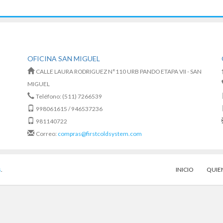
OFICINA SAN MIGUEL
CALLE LAURA RODRIGUEZ N°110 URB PANDO ETAPA VII - SAN
MIGUEL
Teléfono: (511) 7266539
998061615 / 946537236
981140722
Correo:
compras@firstcoldsystem.com
s
.
INICIO
QUIE