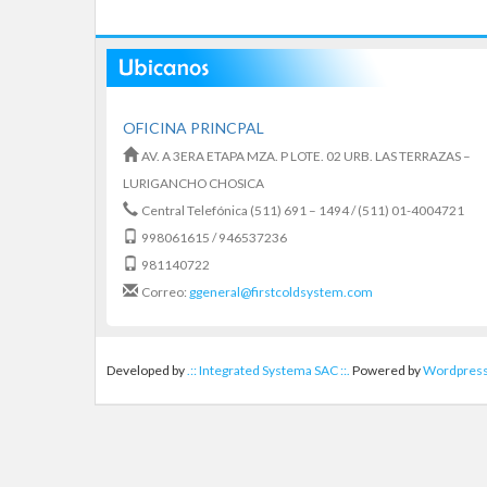
OFICINA PRINCPAL
AV. A 3ERA ETAPA MZA. P LOTE. 02 URB. LAS TERRAZAS –
LURIGANCHO CHOSICA
Central Telefónica (511) 691 – 1494 / (511) 01-4004721
998061615 / 946537236
981140722
Correo:
ggeneral@firstcoldsystem.com
Developed by
.:: Integrated Systema SAC ::.
Powered by
Wordpres