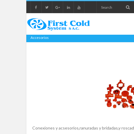
Accesorios
Conexiones y acsesorios,ranuradas y bridadas,y roscada