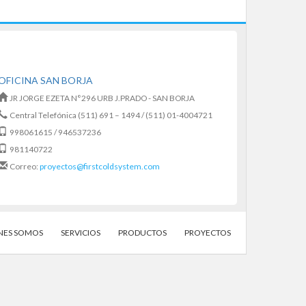
OFICINA SAN BORJA
JR JORGE EZETA N°296 URB J.PRADO - SAN BORJA
Central Telefónica (511) 691 – 1494 / (511) 01-4004721
998061615 / 946537236
981140722
Correo:
proyectos@firstcoldsystem.com
NES SOMOS
SERVICIOS
PRODUCTOS
PROYECTOS