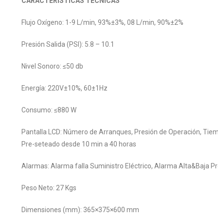
CARACTERÍSTICAS TÉCNICAS
Flujo Oxígeno: 1-9 L/min, 93%±3%, 08 L/min, 90%±2%
Presión Salida (PSI): 5.8 – 10.1
Nivel Sonoro: ≤50 db
Energía: 220V±10%, 60±1Hz
Consumo: ≤880 W
Pantalla LCD: Número de Arranques, Presión de Operación, T
Pre-seteado desde 10 min a 40 horas
Alarmas: Alarma falla Suministro Eléctrico, Alarma Alta&Baja P
Peso Neto: 27 Kgs
Dimensiones (mm): 365×375×600 mm