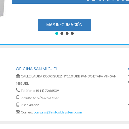
MAS INFORMACIÓN
OFICINA SAN MIGUEL
CALLE LAURA RODRIGUEZ N°110 URB PANDO ETAPA VII - SAN
MIGUEL
Teléfono: (511) 7266539
998061615 / 946537236
981140722
Correo:
compras@firstcoldsystem.com