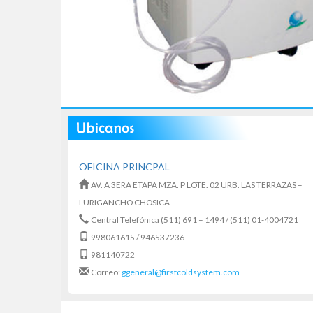
OFICINA PRINCPAL
AV. A 3ERA ETAPA MZA. P LOTE. 02 URB. LAS TERRAZAS –
LURIGANCHO CHOSICA
Central Telefónica (511) 691 – 1494 / (511) 01-4004721
998061615 / 946537236
981140722
Correo:
ggeneral@firstcoldsystem.com