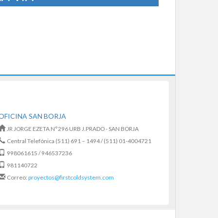
OFICINA SAN BORJA
JR JORGE EZETA N°296 URB J.PRADO - SAN BORJA
Central Telefónica (511) 691 – 1494 / (511) 01-4004721
998061615 / 946537236
981140722
Correo:
proyectos@firstcoldsystem.com